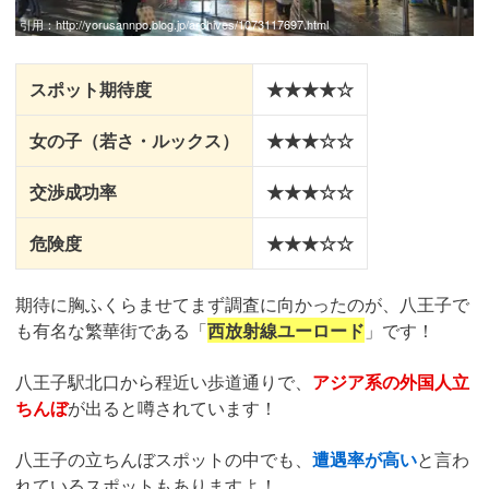
引用：
http://yorusannpo.blog.jp/archives/1073117697.html
スポット期待度
★★★★☆
女の子（若さ・ルックス）
★★★☆☆
交渉成功率
★★★☆☆
危険度
★★★☆☆
期待に胸ふくらませてまず調査に向かったのが、八王子で
も有名な繁華街である「
西放射線ユーロード
」です！
八王子駅北口から程近い歩道通りで、
アジア系の外国人立
ちんぼ
が出ると噂されています！
八王子の立ちんぼスポットの中でも、
遭遇率が高い
と言わ
れているスポットもありますよ！