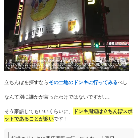
引用：
https://es.foursquare.com/v/%E3%83%89%E3%83%B3%E3%82%AD%E
3%83%9B%E3%83%BC%E3%83%86-%E5%85%AB%E7%8E%8B%E5%AD%9
0%E9%A7%85%E5%89%8D%E5%BA%97/4e0d305245ddc2c6d16bf257
立ちんぼを探すなら
その土地のドンキに行ってみる
べし！
なんて別に誰かが言ったわけではないですが…。
そう豪語してもいいくらいに、
ドンキ周辺は立ちんぼスポ
ットであることが多い
です！