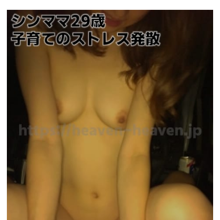
https://pcmax.jp/lp/?
ad_id=rm327007