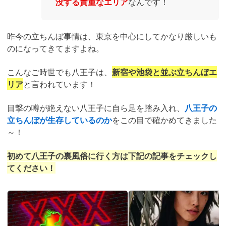
没する貴重なエリア
なんです！
昨今の立ちんぼ事情は、東京を中心にしてかなり厳しいも
のになってきてますよね。
こんなご時世でも八王子は、
新宿や池袋と並ぶ立ちんぼエ
リア
と言われています！
目撃の噂が絶えない八王子に自ら足を踏み入れ、
八王子の
立ちんぼが生存しているのか
をこの目で確かめてきました
～！
初めて八王子の裏風俗に行く方は下記の記事をチェックし
てください！