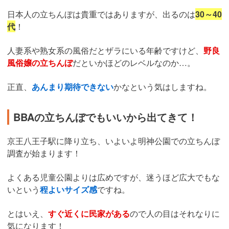
日本人の立ちんぼは貴重ではありますが、出るのは
30～40
代
！
人妻系や熟女系の風俗だとザラにいる年齢ですけど、
野良
風俗嬢の立ちんぼ
だといかほどのレベルなのか…。
正直、
あんまり期待できない
かなという気はしますね。
BBAの立ちんぼでもいいから出てきて！
京王八王子駅に降り立ち、いよいよ明神公園での立ちんぼ
調査が始まります！
よくある児童公園よりは広めですが、迷うほど広大でもな
いという
程よいサイズ感
ですね。
とはいえ、
すぐ近くに民家がある
ので人の目はそれなりに
気になります！