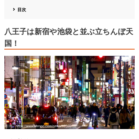
目次
八王子は新宿や池袋と並ぶ立ちんぼ天
国！
引用：
https://www.i-tenpo.com/news/10500