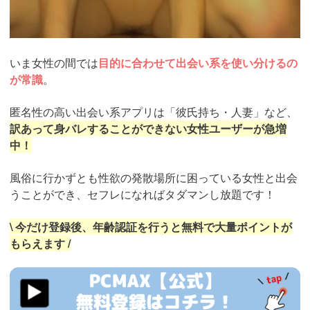
いま女性の間では
目的に合わせて出会い系を使い分けるの
が常識
。
匿名性の高い出会い系アプリは「彼氏持ち・人妻」など、
訳あって身バレすることができない女性ユーザーが急増
中！
風俗に行かずとも性欲の発散場所に困っている女性と出会
うことができ、セフレになればタダマンし放題です！
\ 今だけ登録後、年齢認証を行うと無料で大量ポイントが
もらえます /
https://pcmax.jp/lp/?
ad_id=rm327007