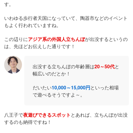
す。
いわゆる歩行者天国になっていて、陶器市などのイベント
もよく行われていますね。
この辺りに
アジア系の外国人立ちんぼ
が出没するというの
は、先ほどお伝えした通りです！
出没する立ちんぼの年齢層は
20～50代
と
幅広いのだとか！
だいたい
10,000～15,000円
といった相場
で遊べるそうですよ～。
八王子で
夜遊びできるスポット
とあれば、立ちんぼが出没
するのも納得ですね！