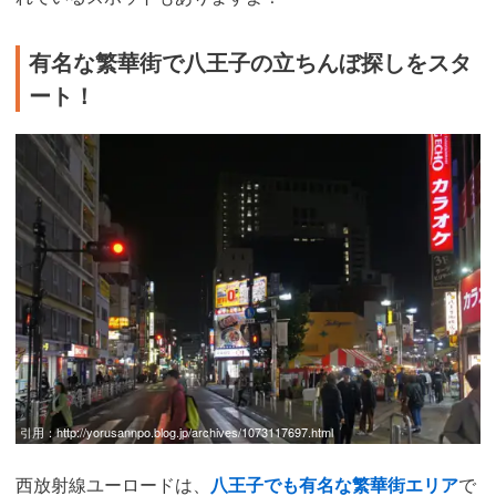
有名な繁華街で八王子の立ちんぼ探しをスタ
ート！
引用：
http://yorusannpo.blog.jp/archives/1073117697.html
西放射線ユーロードは、
八王子でも有名な繁華街エリア
で