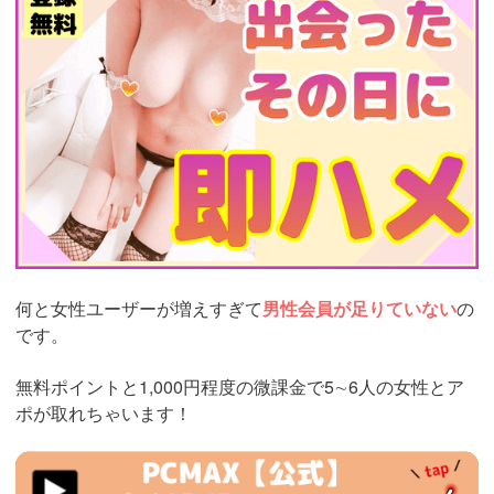
ad_id=rm327007
何と女性ユーザーが増えすぎて
男性会員が足りていない
の
です。
無料ポイントと1,000円程度の微課金で5∼6人の女性とア
ポが取れちゃいます！
https://pcmax.jp/lp/?
ad_id=rm327007