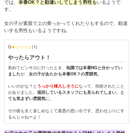
では、
本番OK？と勘違いしてしまう男性も
いるようで
す。
女の子が素股で上の乗っかってくれたりもするので、勘違
いする男性もいるようですね。
★☆☆☆☆
G
(
1
)
やったらアウト！
初めてピンサロに行ったとき、
知識では本番NGと分かってい
ました
が、
女の子があたかも本番OK？の雰囲気
。
いいのかな？と
うっかり挿入しそうに
なって、拒絶されたこと
がありました。
巡回しているスタッフにも見られてしまい、と
ても気まずい雰囲気
に。
その後も全く楽しめなくて最悪の思い出です。思わせぶりにす
るんじゃねーよ！