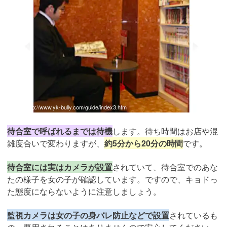
引用：
http://www.yk-bully.com/guide/index3.htm
待合室で呼ばれるまでは待機
します。待ち時間はお店や混
雑度合いで変わりますが、
約5分から20分の時間
です。
待合室には実はカメラが設置
されていて、待合室でのあな
たの様子を女の子が確認しています。ですので、キョドっ
た態度にならないように注意しましょう。
監視カメラは女の子の身バレ防止などで設置
されているも