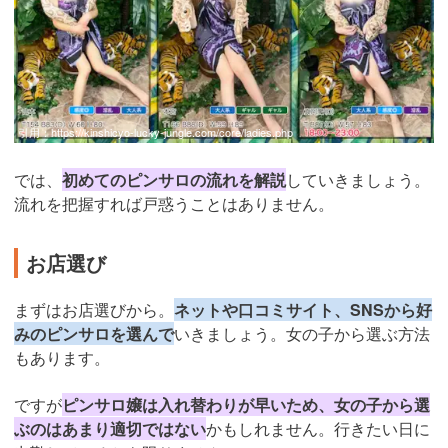
引用：
https://kinshicyo-lucky-jungle.com/core/ladies.php
では、
初めてのピンサロの流れを解説
していきましょう。
流れを把握すれば戸惑うことはありません。
お店選び
まずはお店選びから。
ネットや口コミサイト、SNSから好
みのピンサロを選んで
いきましょう。女の子から選ぶ方法
もあります。
ですが
ピンサロ嬢は入れ替わりが早いため、女の子から選
ぶのはあまり適切ではない
かもしれません。行きたい日に