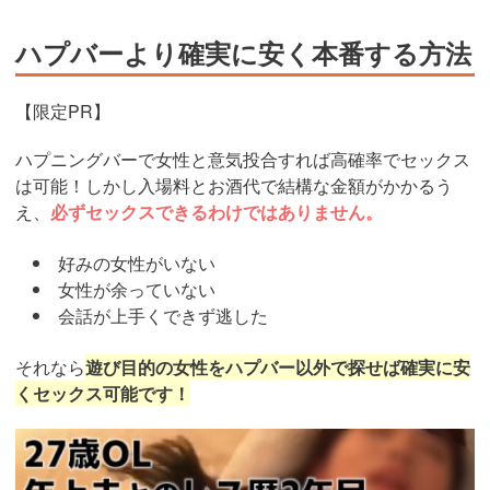
ハプバーより確実に安く本番する方法
【限定PR】
ハプニングバーで女性と意気投合すれば高確率でセックス
は可能！しかし入場料とお酒代で結構な金額がかかるう
え、
必ずセックスできるわけではありません。
好みの女性がいない
女性が余っていない
会話が上手くできず逃した
それなら
遊び目的の女性をハプバー以外で探せば確実に安
くセックス可能です！
https://pcmax.jp/lp/?
ad_id=rm327007