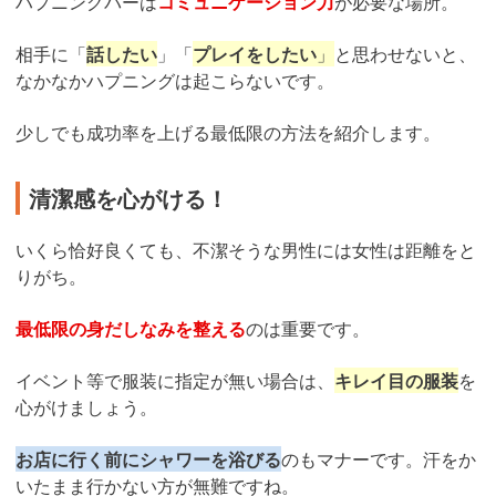
ハプニングバーは
コミュニケーション力
が必要な場所。
相手に「
話したい
」「
プレイをしたい
」
と思わせないと、
なかなかハプニングは起こらないです。
少しでも成功率を上げる最低限の方法を紹介します。
清潔感を心がける！
いくら恰好良くても、不潔そうな男性には女性は距離をと
りがち。
最低限の身だしなみを整える
のは重要です。
イベント等で服装に指定が無い場合は、
キレイ目の服装
を
心がけましょう。
お店に行く前にシャワーを浴びる
のもマナーです。汗をか
いたまま行かない方が無難ですね。