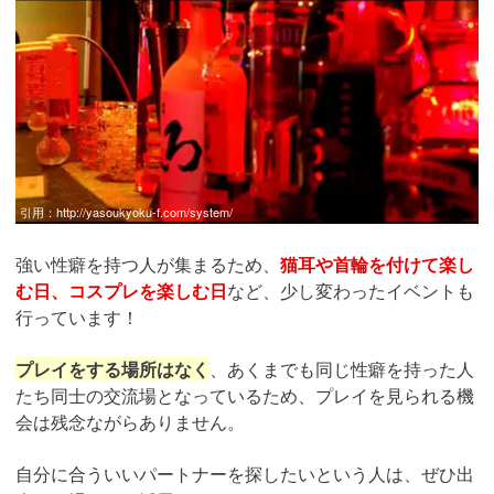
引用：
http://yasoukyoku-f.com/system/
強い性癖を持つ人が集まるため、
猫耳や首輪を付けて楽し
む日、コスプレを楽しむ日
など、少し変わったイベントも
行っています！
プレイをする場所はなく
、あくまでも同じ性癖を持った人
たち同士の交流場となっているため、プレイを見られる機
会は残念ながらありません。
自分に合ういいパートナーを探したいという人は、ぜひ出