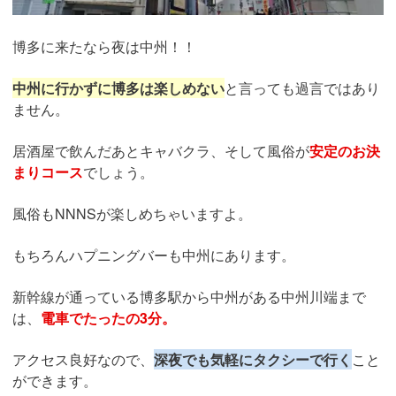
博多に来たなら夜は中州！！
中州に行かずに博多は楽しめない
と言っても過言ではあり
ません。
居酒屋で飲んだあとキャバクラ、そして風俗が
安定のお決
まりコース
でしょう。
風俗もNNNSが楽しめちゃいますよ。
もちろんハプニングバーも中州にあります。
新幹線が通っている博多駅から中州がある中州川端まで
は、
電車でたったの3分。
アクセス良好なので、
深夜でも気軽にタクシーで行く
こと
ができます。