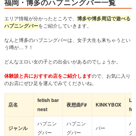
福岡・博多のハプニングバー一覧
エリア情報が分かったところで、
博多や博多周辺で遊べる
ハプニングバー
をご紹介していきます。
なんと博多のハプニングバーは、女子大生も来ちゃうとい
う噂が…？！
どんなエロい女の子との出会いがあるのでしょうか。
体験談と共におすすめ店をご紹介します
ので、お気に入り
のお店にぜひ足を運んでみてくださいね。
fetish bar
L
店名
夜想曲F#
KINKYBOX
nest
fu
ハプニン
ハプニン
ハ
ジャンル
バー
グバー
グバー
グ