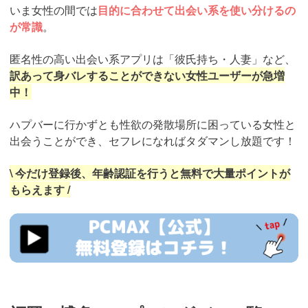
いま女性の間では
目的に合わせて出会い系を使い分けるの
が常識
。
匿名性の高い出会い系アプリは「彼氏持ち・人妻」など、
訳あって身バレすることができない女性ユーザーが急増
中！
ハプバーに行かずとも性欲の発散場所に困っている女性と
出会うことができ、セフレになればタダマンし放題です！
\ 今だけ登録後、年齢認証を行うと無料で大量ポイントが
もらえます /
https://pcmax.jp/lp/?
ad_id=rm327007