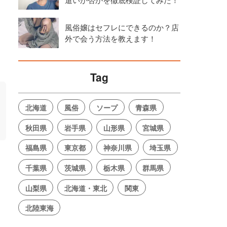
風俗嬢はセフレにできるのか？店
外で会う方法を教えます！
Tag
北海道
風俗
ソープ
青森県
秋田県
岩手県
山形県
宮城県
福島県
東京都
神奈川県
埼玉県
千葉県
茨城県
栃木県
群馬県
山梨県
北海道・東北
関東
北陸東海