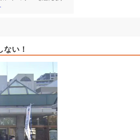
！
しない！