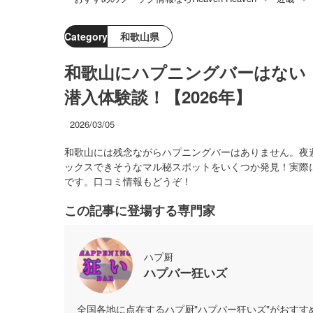
Category
和歌山県
和歌山にハプニングバーはない
潜入体験談！【2026年】
2026/03/05
和歌山には残念ながらハプニングバーはありません。夜
ックスできそうなマル秘スポットをいくつか発見！実際
です。口コミ情報もどうぞ！
この記事に登場する専門家
ハプ厨
ハプバー狂いズ
全国各地に点在するハプ厨"ハプバー狂いズ"がおす