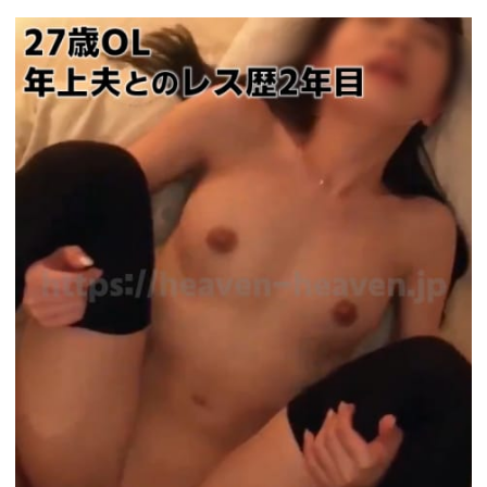
https://pcmax.jp/lp/?
ad_id=rm327007