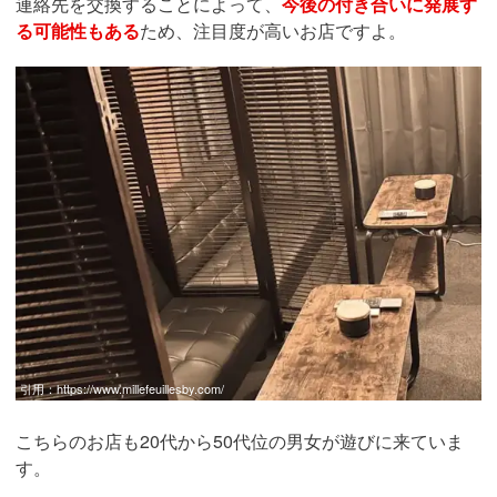
連絡先を交換することによって、
今後の付き合いに発展す
る可能性もある
ため、注目度が高いお店ですよ。
引用：
https://www.millefeuillesby.com/
こちらのお店も20代から50代位の男女が遊びに来ていま
す。