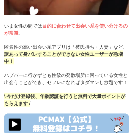
いま女性の間では
目的に合わせて出会い系を使い分けるの
が常識
。
匿名性の高い出会い系アプリは「彼氏持ち・人妻」など、
訳あって身バレすることができない女性ユーザーが急増
中！
ハプバーに行かずとも性欲の発散場所に困っている女性と
出会うことができ、セフレになればタダマンし放題です！
\ 今だけ登録後、年齢認証を行うと無料で大量ポイントが
もらえます /
https://pcmax.jp/lp/?
ad_id=rm327007