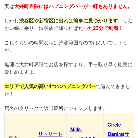
実は
大井町界隈にはハプニングバーが一軒もありません。
しかし
渋谷区や新宿区に出れば簡単に見つかります
。りん
かい線に乗り、渋谷駅で降りれば
たった23分で到着！
これぐらいの時間ならば許容範囲なのではないでしょう
か。
無理に大井町界隈でお店を探すより、手っ取り早く確実に
楽しめますよ。
エリアで人気の高い4つのハプニングバー
で遊んできまし
た！
店名のクリックで該当箇所にジャンプします。
Circle
Mille-
リトリート
Banira(サ