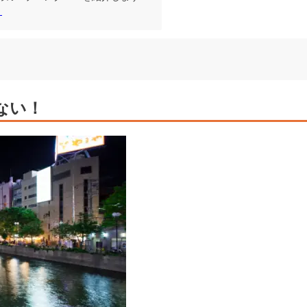
！
ない！