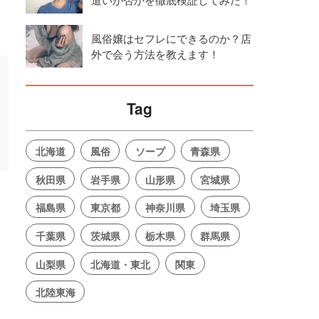
風俗嬢はセフレにできるのか？店
外で会う方法を教えます！
Tag
北海道
風俗
ソープ
青森県
秋田県
岩手県
山形県
宮城県
。
福島県
東京都
神奈川県
埼玉県
千葉県
茨城県
栃木県
群馬県
山梨県
北海道・東北
関東
北陸東海