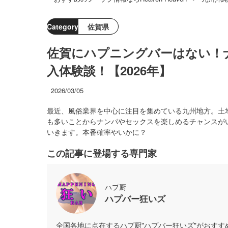
Category
佐賀県
佐賀にハプニングバーはない！
入体験談！【2026年】
2026/03/05
最近、風俗業界を中心に注目を集めている九州地方。土
も多いことからナンパやセックスを楽しめるチャンスが
いきます。本番確率やいかに？
この記事に登場する専門家
ハプ厨
ハプバー狂いズ
全国各地に点在するハプ厨"ハプバー狂いズ"がおす