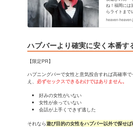
ね！福岡には
らライトまで
で人気のハプ
heaven-heaven.
ハプバーより確実に安く本番す
【限定PR】
ハプニングバーで女性と意気投合すれば高確率で
え、
必ずセックスできるわけではありません。
好みの女性がいない
女性が余っていない
会話が上手くできず逃した
それなら
遊び目的の女性をハプバー以外で探せば