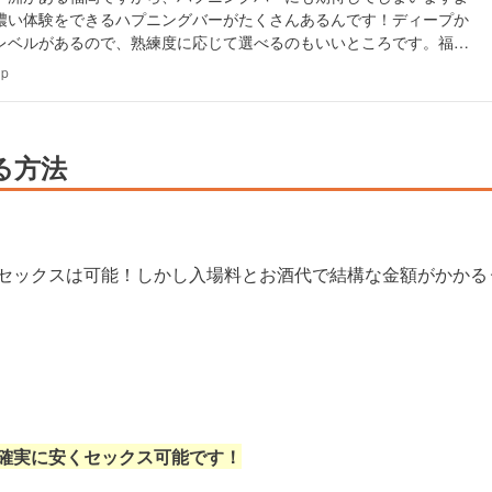
濃い体験をできるハプニングバーがたくさんあるんです！ディープか
レベルがあるので、熟練度に応じて選べるのもいいところです。福岡
ニングバーを紹介します！
jp
る方法
セックスは可能！しかし入場料とお酒代で結構な金額がかかる
確実に安くセックス可能です！