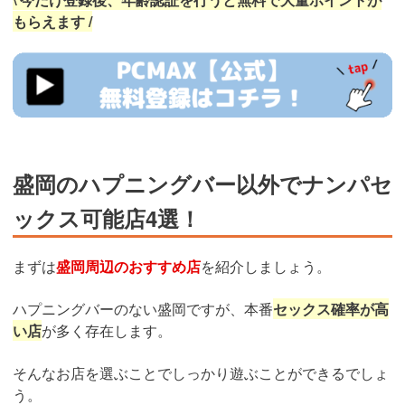
もらえます /
https://pcmax.jp/lp/?
ad_id=rm327007
盛岡のハプニングバー以外でナンパセ
ックス可能店4選！
まずは
盛岡周辺のおすすめ店
を紹介しましょう。
ハプニングバーのない盛岡ですが、本番
セックス確率が高
い店
が多く存在します。
そんなお店を選ぶことでしっかり遊ぶことができるでしょ
う。