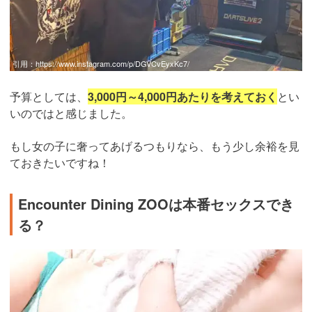
引用：
https://www.instagram.com/p/DGVCvEyxKc7/
予算としては、
3,000円～4,000円あたりを考えておく
とい
いのではと感じました。
もし女の子に奢ってあげるつもりなら、もう少し余裕を見
ておきたいですね！
Encounter Dining ZOOは本番セックスでき
る？