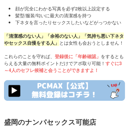
顔が完全にわかる写真を必ず2枚以上設定する
髪型/服装/匂いに最大の清潔感を持つ
下ネタを言ったりセックスしたいなどがっつかない
「清潔感のない人」「余裕のない人」「気持ち悪い下ネタ
やセックス自慢をする人」
とは女性も会おうとしません！
これらのことを守れば、
登録後に「年齢確認」
をするとも
らえる大量の無料ポイントだけでアポ取り可能！
すぐに3
～4人のセフレ候補と会うことができますよ！
https://pcmax.jp/lp/?
ad_id=rm327007
盛岡のナンパセックス可能店