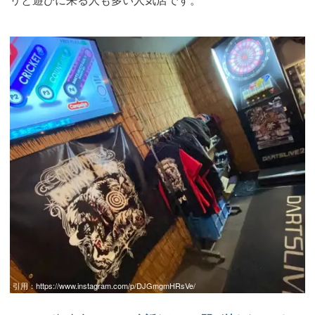
引用：
https://www.instagram.com/p/DJGmgmHRsVe/