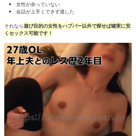
女性が余っていない
会話が上手くできず逃した
それなら
遊び目的の女性をハプバー以外で探せば確実に安
くセックス可能です！
https://pcmax.jp/lp/?
ad_id=rm327007