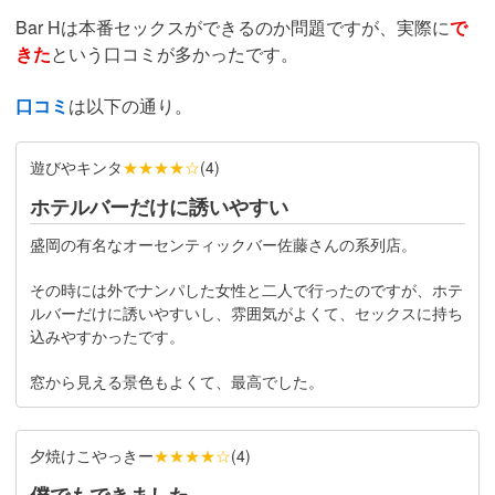
Bar Hは本番セックスができるのか問題ですが、実際に
で
きた
という口コミが多かったです。
口コミ
は以下の通り。
遊びやキンタ
★★★★☆
(
4
)
ホテルバーだけに誘いやすい
盛岡の有名なオーセンティックバー佐藤さんの系列店。
その時には外でナンパした女性と二人で行ったのですが、ホテ
ルバーだけに誘いやすいし、雰囲気がよくて、セックスに持ち
込みやすかったです。
窓から見える景色もよくて、最高でした。
夕焼けこやっきー
★★★★☆
(
4
)
僕でもできました