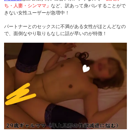
ち・人妻・シンママ」
など、訳あって身バレすることがで
きない女性ユーザーが急増中！
パートナーとのセックスに不満がある女性がほとんどなの
で、面倒なやり取りもなしに話が早いのが特徴！
https://pcmax.jp/lp/?
ad_id=rm327007