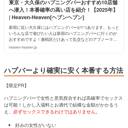
東京・大久保のハプニングバーおすすめ10店舗
へ潜入！本番確率の高い店を紹介！【2025年】
| Heaven-Heaven[ヘブンヘブン]
新宿に近い大久保にはハプニングバーが1つあります。もっと
いろんな店で遊びたい人は新宿のハプニングバーに行くのが
おすすめですよ！激戦区だけあって乱交などのアブノーマル
セックスも楽しめます。大久保及び周辺の新宿で本番確率の
heaven-heaven.jp
高い店を口コミや体験談と絡めて紹介します！
ハプバーより確実に安く本番する方法
【限定PR】
ハプニングバーで女性と意気投合すれば高確率でセックス
は可能！しかし入場料とお酒代で結構な金額がかかるう
え、
必ずセックスできるわけではありません。
好みの女性がいない