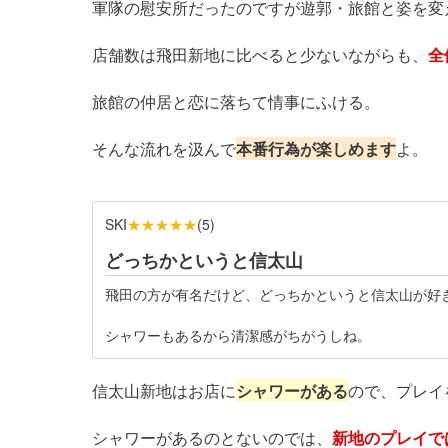
軍隊の慰安所だったのですが遊郭・旅館と姿を変
店舗数は飛田新地に比べると少ないながらも、
全
旅館の仲居と恋に落ちて情事にふける。
そんな流れを汲んで
本番行為が楽しめます
よ。
★★★★★
SKI
(
5
)
どっちかというと信太山
飛田の方が有名だけど、どっちかというと信太山が好
シャワーもあるから清潔感がちがうしね。
信太山新地はお店に
シャワーがある
ので、プレイ
シャワーがあるのとないのでは、
新地のプレイで