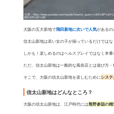
引用：
https://www.youtube.com/results?search_query=%E4%B
B0%E5%9C%B0
大阪の五大新地で
飛田新地に次いで人気
があるの
信太山新地は若い女の子が揃っているだけではな
しかも！楽しめるのはヘルスプレイではなく本番
ただ、信太山新地は一般的な風俗店とは遊び方・
そこで、大阪の信太山新地を楽しむために
システ
信太山新地はどんなところ？
大阪の信太山新地は、江戸時代には
熊野参詣の精