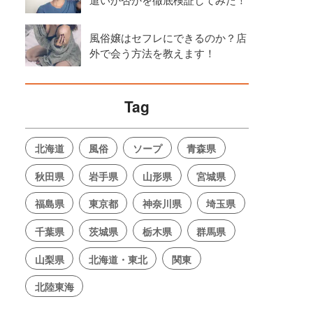
風俗嬢はセフレにできるのか？店
外で会う方法を教えます！
Tag
北海道
風俗
ソープ
青森県
秋田県
岩手県
山形県
宮城県
福島県
東京都
神奈川県
埼玉県
千葉県
茨城県
栃木県
群馬県
山梨県
北海道・東北
関東
北陸東海