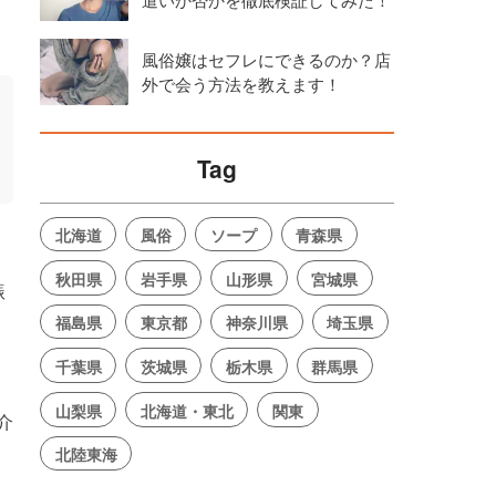
風俗嬢はセフレにできるのか？店
外で会う方法を教えます！
Tag
北海道
風俗
ソープ
青森県
秋田県
岩手県
山形県
宮城県
賑
福島県
東京都
神奈川県
埼玉県
千葉県
茨城県
栃木県
群馬県
山梨県
北海道・東北
関東
介
北陸東海