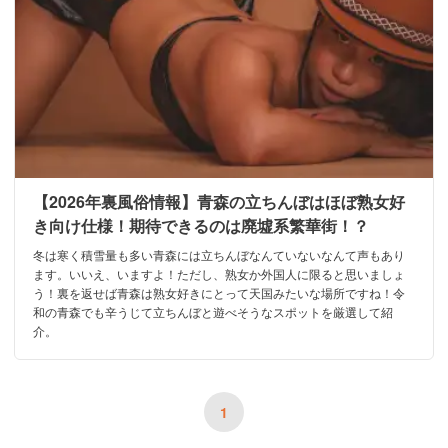
【2026年裏風俗情報】青森の立ちんぼはほぼ熟女好
き向け仕様！期待できるのは廃墟系繁華街！？
冬は寒く積雪量も多い青森には立ちんぼなんていないなんて声もあり
ます。いいえ、いますよ！ただし、熟女か外国人に限ると思いましょ
う！裏を返せば青森は熟女好きにとって天国みたいな場所ですね！令
和の青森でも辛うじて立ちんぼと遊べそうなスポットを厳選して紹
介。
1