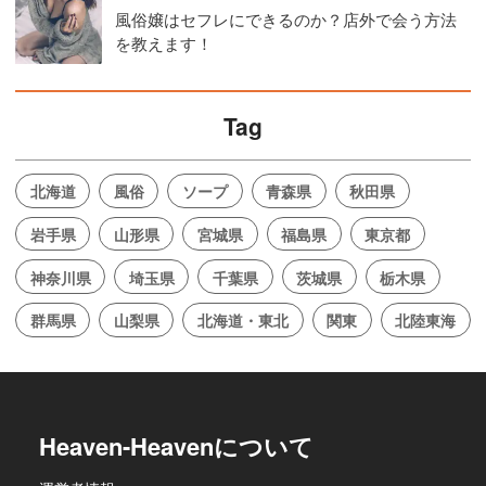
風俗嬢はセフレにできるのか？店外で会う方法
を教えます！
Tag
北海道
風俗
ソープ
青森県
秋田県
岩手県
山形県
宮城県
福島県
東京都
神奈川県
埼玉県
千葉県
茨城県
栃木県
群馬県
山梨県
北海道・東北
関東
北陸東海
Heaven-Heavenについて