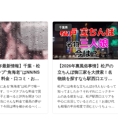
千葉県
6年最新情報】千葉・松
【2026年裏風俗事情】松戸の
プ“角海老”はNN/NS
立ちんぼ御三家を大捜索！名
！料金・口コミ・おす
物娘を探すなら駅西口エリア
情報を網羅！
がおすすめ！？
にある“角海老”は松戸で唯一
松戸には有名な立ちんぼが3人もいるって
です。リーズナブルな料金で質
知ってましたか？それぞれにニックネー
の子と遊べると評判を聞きつけ
ムのある彼女らは、松戸駅西口エリアを
本当にそんな料金で最高の夢が
中心に出没しているとのこと！お遊び代
か？今回は噂を確かめるべく、
も相場の半分程度で済むというちょっと
の“角海老”に潜入・体験して
規格外な方々でもあります！令和を生き
。
抜く松戸の立ちんぼの行方を追ってみま