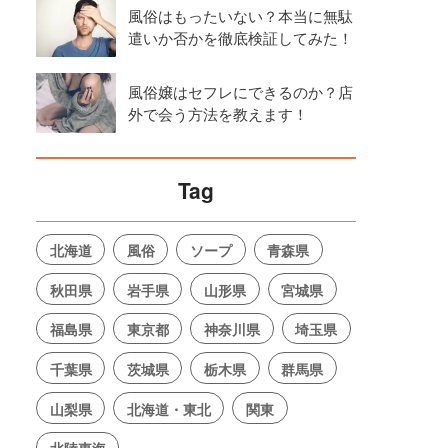
風俗はもったいない？本当に無駄
遣いか否かを徹底検証してみた！
風俗嬢はセフレにできるのか？店
外で会う方法を教えます！
Tag
北海道
風俗
ソープ
青森県
秋田県
岩手県
山形県
宮城県
福島県
東京都
神奈川県
埼玉県
千葉県
茨城県
栃木県
群馬県
山梨県
北海道・東北
関東