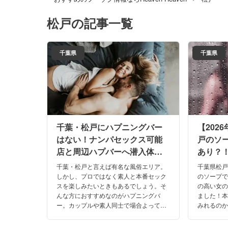
松戸
の記事一覧
千葉県
千葉県
千葉・松戸にハプニングバー
【202
はない！ナンパセックス可能
戸のソー
店と周辺ハプバーへ潜入体験
あり？
談！【2026年】
すめ嬢
千葉・松戸と言えば有名な風俗エリア。
千葉県松戸
しかし、プロではなく素人と本番セック
のソープ
スを楽しみたいときもあるでしょう。そ
の高い女
んな方におすすめなのがハプニングバ
ました！
ー。カップルや素人同士で場合よっては
みれるの
乱交も楽しめますよ。松戸周辺のおすす
千葉県松戸
めハプニングバーを口コミや体験談を元
来ました