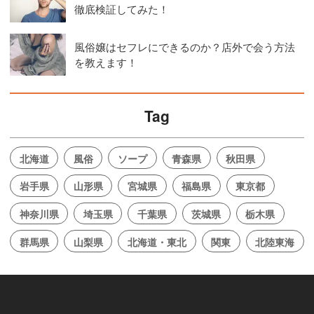
徹底検証してみた！
風俗嬢はセフレにできるのか？店外で会う方法
を教えます！
Tag
北海道
風俗
ソープ
青森県
秋田県
岩手県
山形県
宮城県
福島県
東京都
神奈川県
埼玉県
千葉県
茨城県
栃木県
群馬県
山梨県
北海道・東北
関東
北陸東海