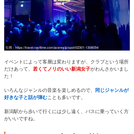
引用：
https://travel.navitime.com/ja/area/jp/spot/02301-1308054/
イベントによって客層は変わりますが、クラブという場所
だけあって、
若くてノリのいい新潟女子
がわんさかいまし
た！
いろんなジャンルの音楽を楽しめるので、
同じジャンルが
好きな子と話が弾む
ことも多いです。
新潟駅から歩いて行くには少し遠く、バスに乗っていく方
がいいですね。