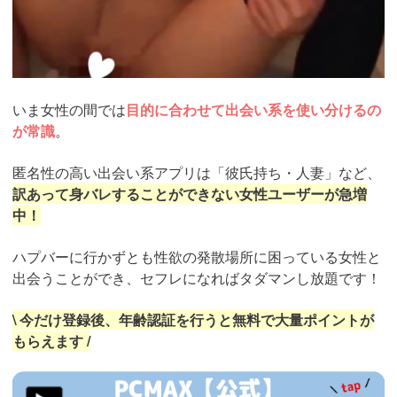
いま女性の間では
目的に合わせて出会い系を使い分けるの
が常識
。
匿名性の高い出会い系アプリは「彼氏持ち・人妻」など、
訳あって身バレすることができない女性ユーザーが急増
中！
ハプバーに行かずとも性欲の発散場所に困っている女性と
出会うことができ、セフレになればタダマンし放題です！
\ 今だけ登録後、年齢認証を行うと無料で大量ポイントが
もらえます /
https://pcmax.jp/lp/?
ad_id=rm327007