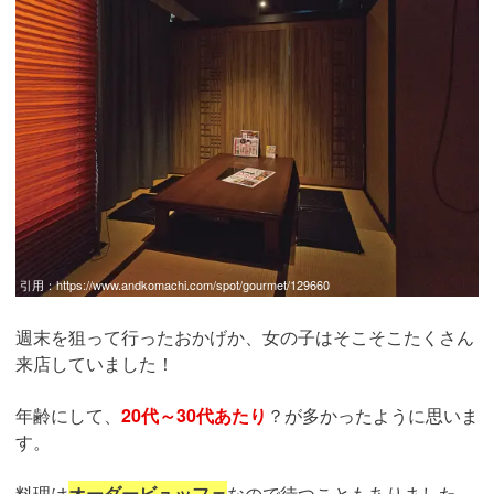
引用：
https://www.andkomachi.com/spot/gourmet/129660
週末を狙って行ったおかげか、女の子はそこそこたくさん
来店していました！
年齢にして、
20代～30代あたり
？が多かったように思いま
す。
料理は
オーダービュッフェ
なので待つこともありました