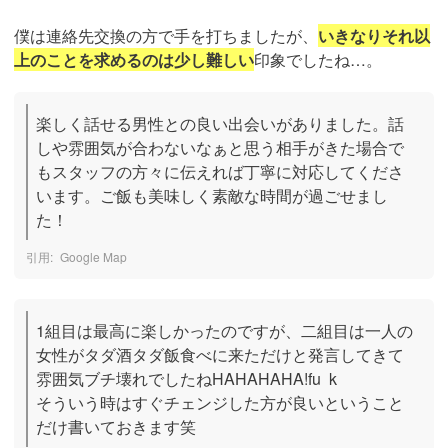
僕は連絡先交換の方で手を打ちましたが、
いきなりそれ以
上のことを求めるのは少し難しい
印象でしたね…。
楽しく話せる男性との良い出会いがありました。話
しや雰囲気が合わないなぁと思う相手がきた場合で
もスタッフの方々に伝えれば丁寧に対応してくださ
います。ご飯も美味しく素敵な時間が過ごせまし
た！
Google Map
1組目は最高に楽しかったのですが、二組目は一人の
女性がタダ酒タダ飯食べに来ただけと発言してきて
雰囲気ブチ壊れでしたねHAHAHAHA!fu  k

そういう時はすぐチェンジした方が良いということ
だけ書いておきます笑