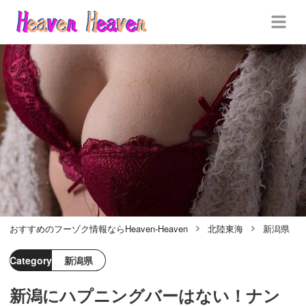
おすすめのフーゾク情報ならHeaven-Heaven
北陸東海
新潟県
Category
新潟県
新潟にハプニングバーはない！ナン