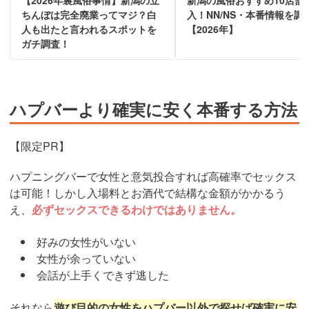
ちんぼは完全廃業ってマジ？白
入！NN/NS・本番情報を調
人も出たと言われるスポットを
【2026年】
ガチ調査！
ハプバーより確実に安く本番する方法
【限定PR】
ハプニングバーで女性と意気投合すれば高確率でセックス
は可能！しかし入場料とお酒代で結構な金額がかかるう
え、
必ずセックスできるわけではありません。
好みの女性がいない
女性が余っていない
会話が上手くできず逃した
それなら
遊び目的の女性をハプバー以外で探せば確実に安