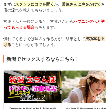
まずは
スタッフにコツを聞く
か、
常連さんに声をかけて
お
店の流れを教えてもらいましょう。
常連さんと一緒にいると、常連さんから
ハプニングへと誘
ってもらえる場合
もあります。
慣れてくるまでは味方を作る方が、結果として
成功率を上
げる
ことにつながるでしょう。
新潟でセックスするならこちら！
【2026年裏風俗事情】新潟の立
新潟の風俗おすすめ10店舗