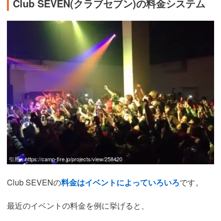
Club SEVEN(クラブセブン)の料金システム
引用：
https://camp-fire.jp/projects/view/258420
Club SEVENの
料金はイベントによっていろいろ
です。
最近のイベントの料金を例に挙げると、