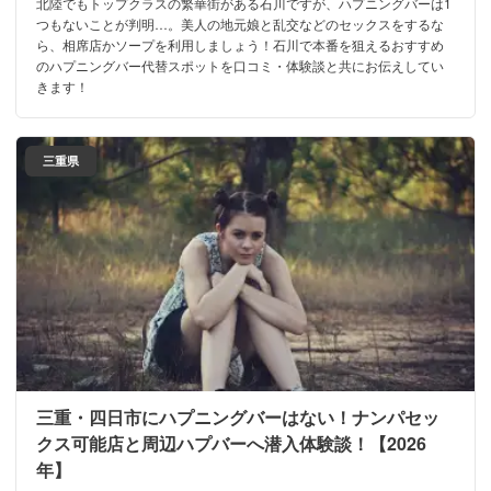
北陸でもトップクラスの繁華街がある石川ですが、ハプニングバーは1
つもないことが判明…。美人の地元娘と乱交などのセックスをするな
ら、相席店かソープを利用しましょう！石川で本番を狙えるおすすめ
のハプニングバー代替スポットを口コミ・体験談と共にお伝えしてい
きます！
三重県
三重・四日市にハプニングバーはない！ナンパセッ
クス可能店と周辺ハプバーへ潜入体験談！【2026
年】