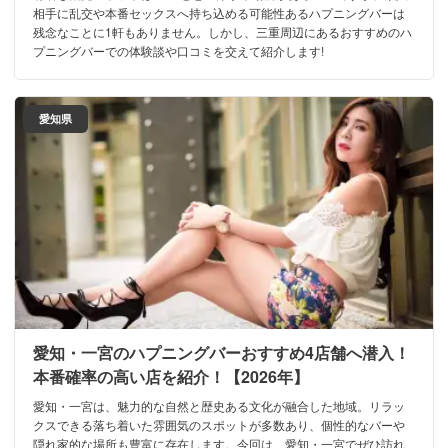
相手に乱交や本番セックスへ持ち込める可能性あるハプニングバーは
残念なことに1軒もありません。しかし、三重周辺にあるおすすめのハ
プニングバーでの体験談や口コミを交えて紹介します!
愛知県
愛知・一宮のハプニングバーおすすめ4店舗へ潜入！
本番確率の高い店を紹介！【2026年】
愛知・一宮は、魅力的な自然と歴史ある文化が融合した地域。リラッ
クスできる落ち着いた雰囲気のスポットが多数あり、個性的なバーや
隠れ家的な場所も豊富に存在します。今回は、愛知・一宮でぜひ訪れ