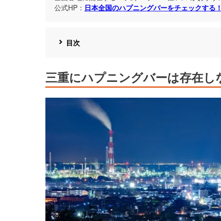
公式HP：
日本全国のハプニングバーをチェックする
目次
三重にハプニングバーは存在し
https://skyticket.jp/guide/246535/