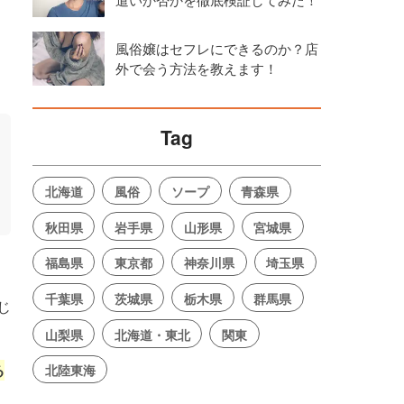
風俗嬢はセフレにできるのか？店
外で会う方法を教えます！
Tag
北海道
風俗
ソープ
青森県
秋田県
岩手県
山形県
宮城県
福島県
東京都
神奈川県
埼玉県
千葉県
茨城県
栃木県
群馬県
じ
山梨県
北海道・東北
関東
る
北陸東海