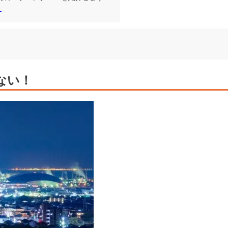
！
ない！