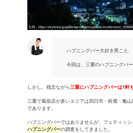
引用：
https://skyticket.jp/guide/wp-content/uploads/shutterstock_5296
ハプニングバー大好き男こと、
今回は、三重のハプニングバー
しかし、残念ながら
三重にハプニングバーは1軒
三重で風俗店が多いエリアは四日市・鈴鹿・亀山
であります。
ハプニングバーではありませんが、フェティッシ
ハプニングバー
の調査をしてきました。