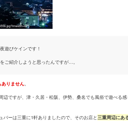
86556.jpg?imwidth=675
夜遊びケインです！
をご紹介しようと思ったんですが…。
もありません
。
周辺ですが、津・久居・松阪、伊勢、桑名でも風俗で遊べる感
ュバーは三重に1軒ありましたので、そのお店と
三重周辺にあ