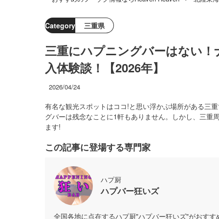
Category
三重県
三重にハプニングバーはない！
入体験談！【2026年】
2026/04/24
有名な観光スポットはココ!と思い浮かぶ場所がある三
グバーは残念なことに1軒もありません。しかし、三重
ます!
この記事に登場する専門家
ハプ厨
ハプバー狂いズ
全国各地に点在するハプ厨"ハプバー狂いズ"がおす