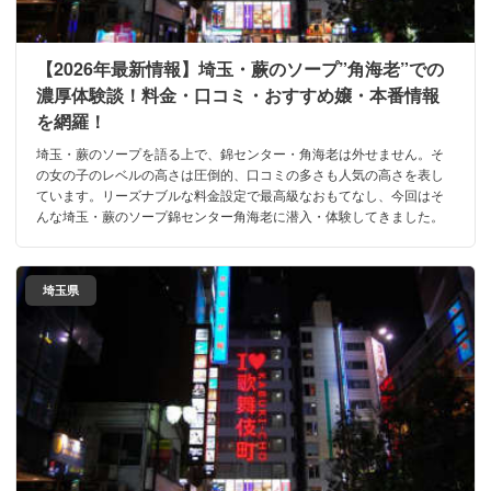
【2026年最新情報】埼玉・蕨のソープ”角海老”での
濃厚体験談！料金・口コミ・おすすめ嬢・本番情報
を網羅！
埼玉・蕨のソープを語る上で、錦センター・角海老は外せません。そ
の女の子のレベルの高さは圧倒的、口コミの多さも人気の高さを表し
ています。リーズナブルな料金設定で最高級なおもてなし、今回はそ
んな埼玉・蕨のソープ錦センター角海老に潜入・体験してきました。
埼玉県