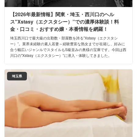
【2026年最新情報】関東・埼玉・西川口のヘル
ス"Xstasy（エクスタシー）”での濃厚体験談！料
金・口コミ・おすすめ嬢・本番情報を網羅！
埼玉西川口で最大級の出勤数・部屋数を誇る"Xstasy（エクスタシ
ー）”。業界未経験の素人若妻～経験豊富な熟女までが在籍し、好みに
合う幅広いジャンルでスタイルもS級並みの奥様の宝庫です。今回は西
川口の"Xstasy（エクスタシー）”に潜入・体験してきました。
埼玉県