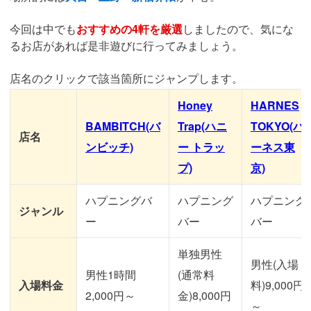
今回は中でも
おすすめの4軒を厳選
しましたので、気にな
るお店があれば是非遊びに行ってみましょう。
店名のクリックで該当箇所にジャンプします。
Honey
HARNES
BAMBITCH(バ
Trap(ハニ
TOKYO(ハ
店名
ンビッチ)
ー トラッ
ーネス東
プ)
京)
ハプニングバ
ハプニング
ハプニング
ジャンル
ー
バー
バー
単独男性
男性(入場
男性1時間
(通常料
入場料金
料)9,000円
2,000円～
金)8,000円
～