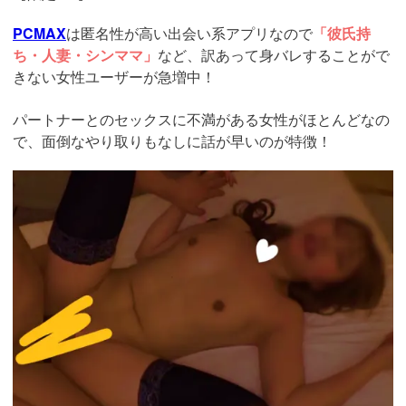
PCMAX
は匿名性が高い出会い系アプリなので
「彼氏持
ち・人妻・シンママ」
など、訳あって身バレすることがで
きない女性ユーザーが急増中！
パートナーとのセックスに不満がある女性がほとんどなの
で、面倒なやり取りもなしに話が早いのが特徴！
https://pcmax.jp/lp/?
ad_id=rm327007