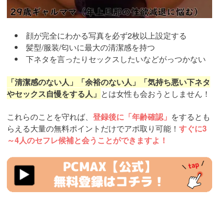
顔が完全にわかる写真を必ず2枚以上設定する
髪型/服装/匂いに最大の清潔感を持つ
下ネタを言ったりセックスしたいなどがっつかない
「清潔感のない人」「余裕のない人」「気持ち悪い下ネタ
やセックス自慢をする人」
とは女性も会おうとしません！
これらのことを守れば、
登録後に「年齢確認」
をするとも
らえる大量の無料ポイントだけでアポ取り可能！
すぐに3
～4人のセフレ候補と会うことができますよ！
https://pcmax.jp/lp/?
ad_id=rm327007