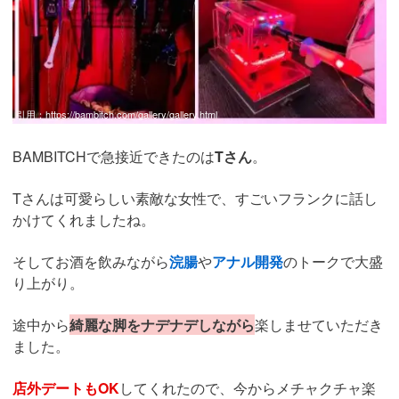
引用：
https://bambitch.com/gallery/gallery.html
BAMBITCHで急接近できたのは
Tさん
。
Tさんは可愛らしい素敵な女性で、すごいフランクに話し
かけてくれましたね。
そしてお酒を飲みながら
浣腸
や
アナル開発
のトークで大盛
り上がり。
途中から
綺麗な脚をナデナデしながら
楽しませていただき
ました。
店外デートもOK
してくれたので、今からメチャクチャ楽