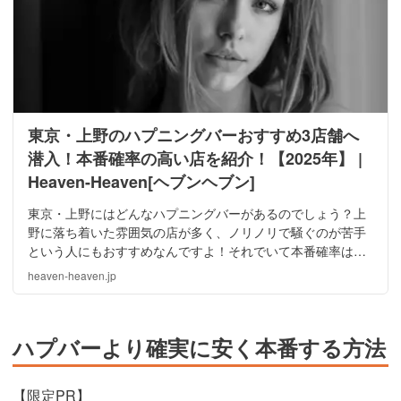
東京・上野のハプニングバーおすすめ3店舗へ
潜入！本番確率の高い店を紹介！【2025年】 |
Heaven-Heaven[ヘブンヘブン]
東京・上野にはどんなハプニングバーがあるのでしょう？上
野に落ち着いた雰囲気の店が多く、ノリノリで騒ぐのが苦手
という人にもおすすめなんですよ！それでいて本番確率は高
め！カップルや新規客にも優しく、デビューにもぴったりで
heaven-heaven.jp
す。上野で人気のハプニングバーを紹介します！
ハプバーより確実に安く本番する方法
【限定PR】