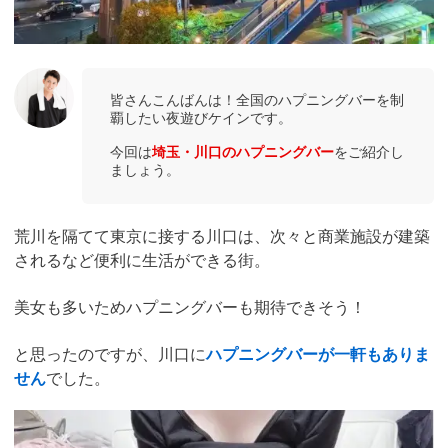
皆さんこんばんは！全国のハプニングバーを制
覇したい夜遊びケインです。
今回は
埼玉・川口のハプニングバー
をご紹介し
ましょう。
荒川を隔てて東京に接する川口は、次々と商業施設が建築
されるなど便利に生活ができる街。
美女も多いためハプニングバーも期待できそう！
と思ったのですが、川口に
ハプニングバーが一軒もありま
せん
でした。