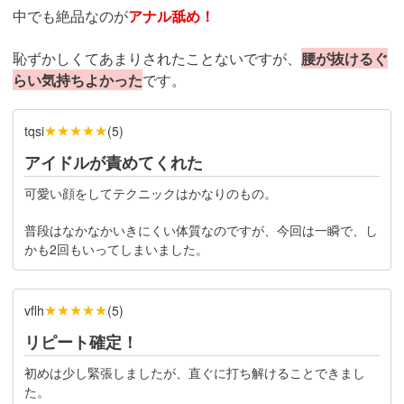
中でも絶品なのが
アナル舐め！
恥ずかしくてあまりされたことないですが、
腰が抜けるぐ
らい気持ちよかった
です。
★★★★★
tqsi
(
5
)
アイドルが責めてくれた
可愛い顔をしてテクニックはかなりのもの。
普段はなかなかいきにくい体質なのですが、今回は一瞬で、し
かも2回もいってしまいました。
★★★★★
vflh
(
5
)
リピート確定！
初めは少し緊張しましたが、直ぐに打ち解けることできまし
た。