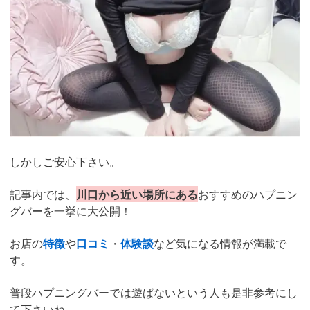
しかしご安心下さい。
記事内では、
川口から近い場所にある
おすすめのハプニン
グバーを一挙に大公開！
お店の
特徴
や
口コミ
・
体験談
など気になる情報が満載で
す。
普段ハプニングバーでは遊ばないという人も是非参考にし
て下さいね。