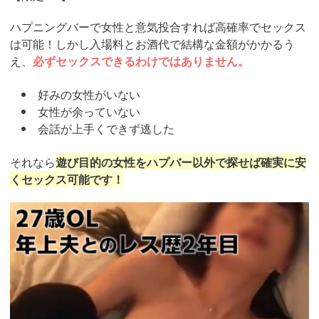
ハプニングバーで女性と意気投合すれば高確率でセックス
は可能！しかし入場料とお酒代で結構な金額がかかるう
え、
必ずセックスできるわけではありません。
好みの女性がいない
女性が余っていない
会話が上手くできず逃した
それなら
遊び目的の女性をハプバー以外で探せば確実に安
くセックス可能です！
https://pcmax.jp/lp/?
ad_id=rm327007