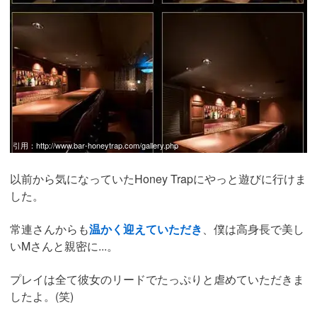
引用：
http://www.bar-honeytrap.com/gallery.php
以前から気になっていたHoney Trapにやっと遊びに行けま
した。
常連さんからも
温かく迎えていただき
、僕は高身長で美し
いMさんと親密に...。
プレイは全て彼女のリードでたっぷりと虐めていただきま
したよ。(笑)