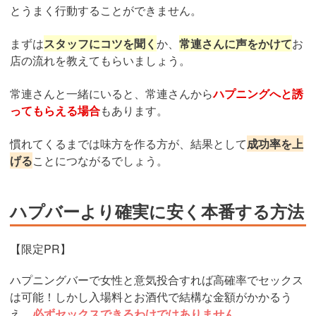
とうまく行動することができません。
まずは
スタッフにコツを聞く
か、
常連さんに声をかけて
お
店の流れを教えてもらいましょう。
常連さんと一緒にいると、常連さんから
ハプニングへと誘
ってもらえる場合
もあります。
慣れてくるまでは味方を作る方が、結果として
成功率を上
げる
ことにつながるでしょう。
ハプバーより確実に安く本番する方法
【限定PR】
ハプニングバーで女性と意気投合すれば高確率でセックス
は可能！しかし入場料とお酒代で結構な金額がかかるう
え、
必ずセックスできるわけではありません。