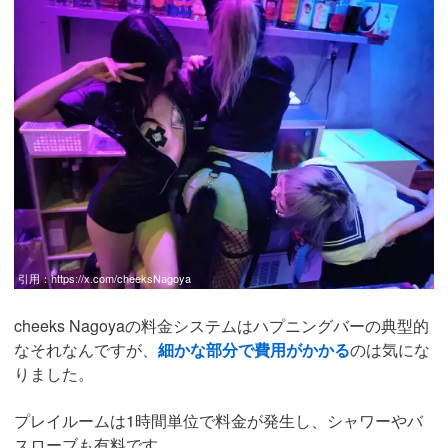
引用：
https://x.com/cheeksNagoya
cheeks Nagoyaの料金システムはハプニングバーの典型的
なそれなんですが、
細かな部分で費用がかかる
のは気にな
りました。
プレイルームは1時間単位で料金が発生し、シャワーやバ
スローブも有料です。