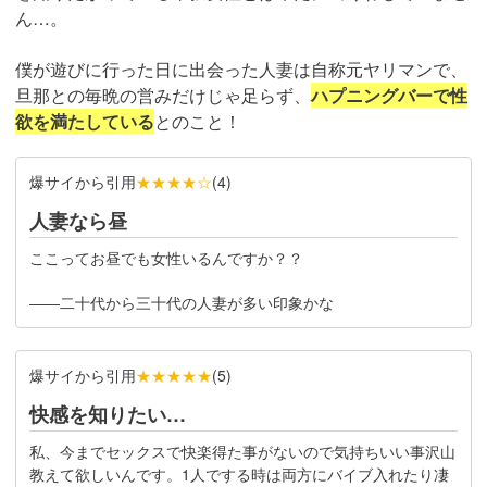
ん…。
僕が遊びに行った日に出会った人妻は自称元ヤリマンで、
旦那との毎晩の営みだけじゃ足らず、
ハプニングバーで性
欲を満たしている
とのこと！
爆サイから引用
★★★★☆
(
4
)
人妻なら昼
ここってお昼でも女性いるんですか？？
――二十代から三十代の人妻が多い印象かな
爆サイから引用
★★★★★
(
5
)
快感を知りたい…
私、今までセックスで快楽得た事がないので気持ちいい事沢山
教えて欲しいんです。1人でする時は両方にバイブ入れたり凄