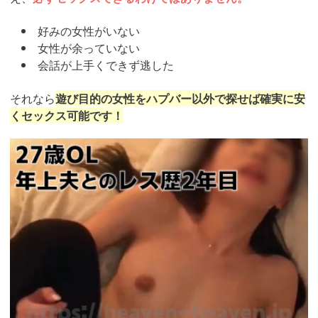
好みの女性がいない
女性が余っていない
会話が上手くできず逃した
それなら
遊び目的の女性をハプバー以外で探せば確実に安
くセックス可能です！
https://pcmax.jp/lp/?
ad_id=rm327007