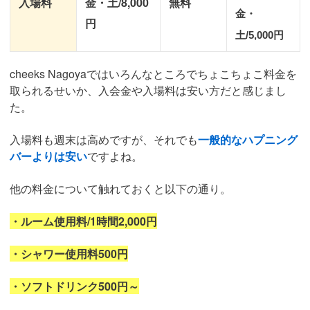
入場料
金・土/8,000
無料
金・
円
土/5,000円
cheeks Nagoyaではいろんなところでちょこちょこ料金を
取られるせいか、入会金や入場料は安い方だと感じまし
た。
入場料も週末は高めですが、それでも
一般的なハプニング
バーよりは安い
ですよね。
他の料金について触れておくと以下の通り。
・ルーム使用料/1時間2,000円
・シャワー使用料500円
・ソフトドリンク500円～