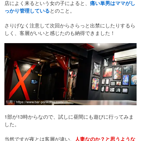
店によく来るという女の子によると、
痛い単男はママがし
っかり管理している
とのこと。
さりげなく注意して次回からさらっと出禁にしたりするら
しく、客層がいいと感じたのも納得できました！
引用：
https://www.bar-ponkotsu.com/
1部が13時からなので、試しに昼間にも遊びに行ってみま
した。
当然ですが夜とは客層が違い、
人妻なのか？と思うような