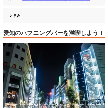
目次
愛知のハプニングバーを満喫しよう！
引用：
https://www.fujidream.co.jp/mag/areainfo/sp/campaign/nagoya_b/nagoya_sp.ht
ml