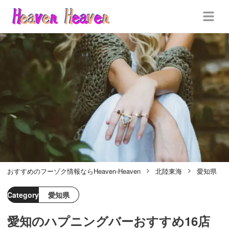
おすすめのフーゾク情報ならHeaven-Heaven
北陸東海
愛知県
Category
愛知県
愛知のハプニングバーおすすめ16店