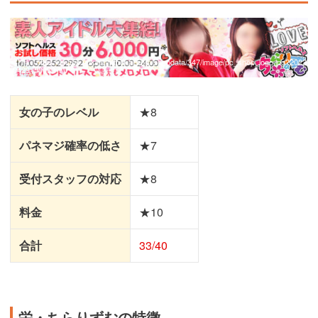
引用：
https://image.nukinavi-toukai.com/shopdata/347/image/pc_shop_logo.jpg?2022
0429150030
女の子のレベル
★8
パネマジ確率の低さ
★7
受付スタッフの対応
★8
料金
★10
合計
33/40
栄・ちらりずむの特徴