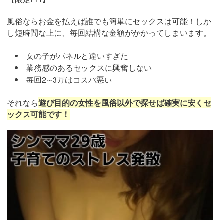
風俗ならお金を払えば誰でも簡単にセックスは可能！しか
し短時間な上に、毎回結構な金額がかかってしまいます。
女の子がパネルと違いすぎた
業務感のあるセックスに興奮しない
毎回2∼3万はコスパ悪い
それなら
遊び目的の女性を風俗以外で探せば確実に安くセ
ックス可能です！
https://pcmax.jp/lp/?
ad_id=rm327007