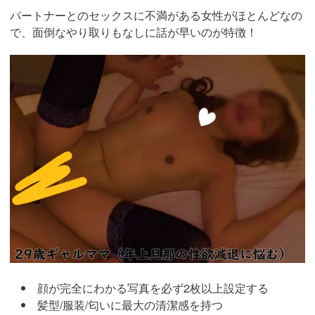
パートナーとのセックスに不満がある女性がほとんどなの
で、面倒なやり取りもなしに話が早いのが特徴！
https://pcmax.jp/lp/?
ad_id=rm327007
顔が完全にわかる写真を必ず2枚以上設定する
髪型/服装/匂いに最大の清潔感を持つ