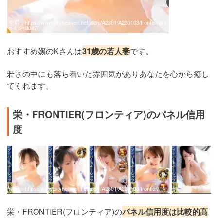
引用：
https://www.cityheaven.net/aichi/A2301/A230103/frontier/girli
d-41218047/
おすすめ嬢のKさんは
31歳の若人妻
です。
若さの中にも落ち着いた雰囲気がありあなたを心から癒し
てくれます。
栄・FRONTIER(フロンティア)のパネル信用
度
引用：
https://www.cityheaven.net/aichi/A2301/A230103/frontier/
栄・FRONTIER(フロンティア)の
パネル信用度は比較的高