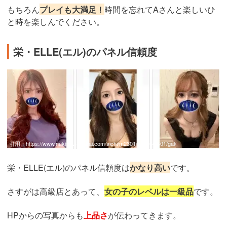
もちろん
プレイも大満足！
時間を忘れてAさんと楽しいひ
と時を楽しんでください。
栄・ELLE(エル)のパネル信頼度
引用：
https://www.nukinavi-toukai.com/aichi/m2301/a23104/601/gal/
栄・ELLE(エル)のパネル信頼度は
かなり高い
です。
さすがは高級店とあって、
女の子のレベルは一級品
です。
HPからの写真からも
上品さ
が伝わってきます。