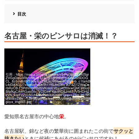
目次
名古屋・栄のピンサロは消滅！？
引用：
https://msp.c.yimg.jp/images/v2/FUTi93tXq405gr
ZVGgDqG3Rkrv98JqITzw_gf1gf5ftEdTjUC6CSI5DOG
CL_8z0JIdbXKTIKncSxZWUsJRHwpwCj9tr-nb_c1farkB
L4d3AXGU7xoqt6qPaj0k5h1Yf5Jbv2BsTLFaZj1ZWaCq
rbRyCB-F5PdVm9BBdSVKnteicVbyoKD0lxwQMCRbuq
BNrKgCA4RGaid3itx7yOlGmFKauWD8Jm637V5HDHj2
kVN_korFcZjGSGjhM8vPwKiUdJ68V1gqprcZSq_IeL5ih
uNbanrj5Bv_-TZlPM2g6NusilvelFcuUJ6hK6JKkIlZpG/na
goya_img001.jpg
愛知県名古屋市の中心地
栄
。
名古屋駅、錦など夜の繁華街に囲まれたこの街で
サクッと
抜きたい
ときに候補にあがるのがピンサロですね！