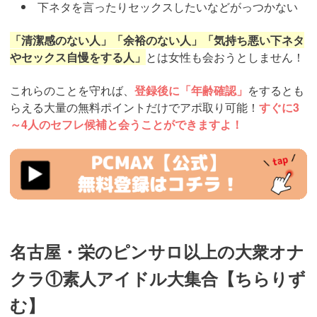
下ネタを言ったりセックスしたいなどがっつかない
「清潔感のない人」「余裕のない人」「気持ち悪い下ネタ
やセックス自慢をする人」
とは女性も会おうとしません！
これらのことを守れば、
登録後に「年齢確認」
をするとも
らえる大量の無料ポイントだけでアポ取り可能！
すぐに3
～4人のセフレ候補と会うことができますよ！
https://pcmax.jp/lp/?
ad_id=rm327007
名古屋・栄のピンサロ以上の大衆オナ
クラ①素人アイドル大集合【ちらりず
む】