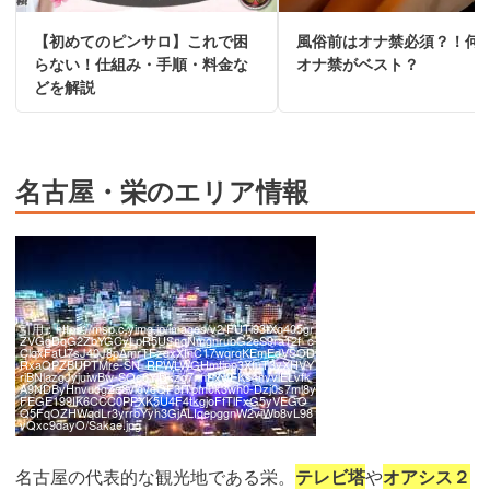
【初めてのピンサロ】これで困
風俗前はオナ禁必須？！何
らない！仕組み・手順・料金な
オナ禁がベスト？
どを解説
名古屋・栄のエリア情報
引用：
https://msp.c.yimg.jp/images/v2/FUTi93tXq405gr
ZVGgDqG2ZbYGCyLpR5USnqNmgnrubG2eS9ra12f_c
ClqxFaU7sJ40J8pAmrTFzqxXInC17wqrqKEmEdVSOD
RxaQPZBUPTMre-SN_RPWLWGHmtipp3XfuT3yXHVY
riBNlazgJyjuiwBw-SQo6YlDkzg7nnPxwFKs4hvviELvfk
A9NDByHnvucgZe8vldveQF3fTpm0k3wh0-Dzj0s7ml8y
FEGE199IK6CCC0PPXK5U4F4tkgjoFfTlFxG5yVEGO
Q5FqOZHWqdLr3yrrbYyh3GjALIqepggnW2viWb8vL98
vQxc9dayO/Sakae.jpg
名古屋の代表的な観光地である栄。
テレビ塔
や
オアシス２