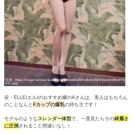
引用：
https://image.nukinavi-toukai.com/shopdata/601/photo/543164/prof/BNz9Yi0
e1r_l.jpg
栄・ELLE(エル)のおすすめ嬢のAさんは、美人はもちろん
のことなんと
Fカップの爆乳
の持ち主です！
モデルのような
スレンダー体型
で、一度見たらその
綺麗さ
に圧倒
されること間違いなし！