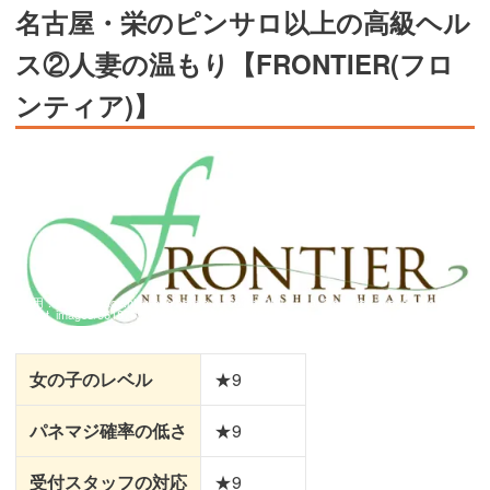
名古屋・栄のピンサロ以上の高級ヘル
ス②人妻の温もり【FRONTIER(フロ
ンティア)】
引用：
https://image.hldy-cdn.com/c/w=660,h=250,g=5,a=2,r=auto,f=webp:auto/holiday
_spot_images/561879/561879.jpg?1556601853
女の子のレベル
★9
パネマジ確率の低さ
★9
受付スタッフの対応
★9