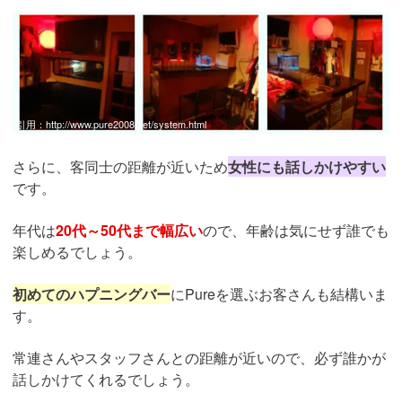
引用：
http://www.pure2008.net/system.html
さらに、客同士の距離が近いため
女性にも話しかけやすい
です。
年代は
20代～50代まで幅広い
ので、年齢は気にせず誰でも
楽しめるでしょう。
初めてのハプニングバー
にPureを選ぶお客さんも結構いま
す。
常連さんやスタッフさんとの距離が近いので、必ず誰かが
話しかけてくれるでしょう。