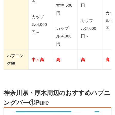
円
女性:500
円
円
カッ
カップ
カップ
ル:4,
ル:4,000
カップ
ル:7,000
円
円～
ル:4,000
円～
円
ハプニン
中～高
高
高
高
グ率
神奈川県・厚木周辺のおすすめハプニ
ングバー①Pure