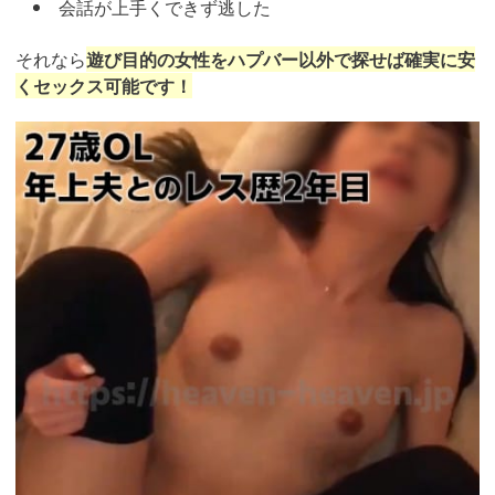
会話が上手くできず逃した
それなら
遊び目的の女性をハプバー以外で探せば確実に安
くセックス可能です！
https://pcmax.jp/lp/?
ad_id=rm327007