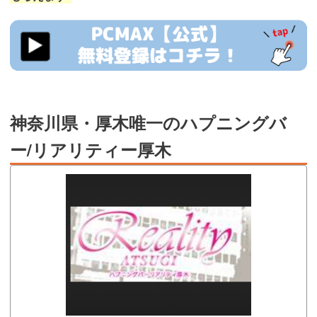
https://pcmax.jp/lp/?
ad_id=rm327007
神奈川県・厚木唯一のハプニングバ
ー/リアリティー厚木