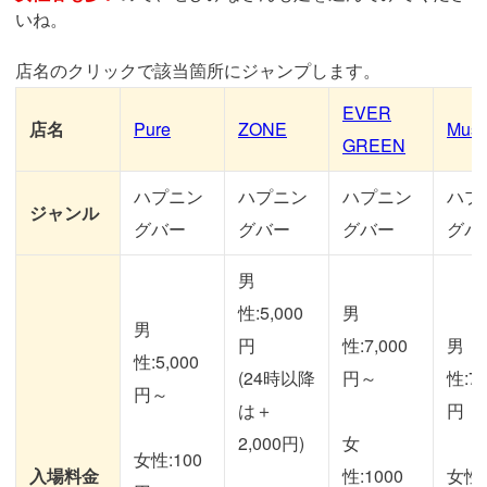
いね。
店名のクリックで該当箇所にジャンプします。
EVER
店名
Pure
ZONE
Mus
GREEN
ハプニン
ハプニン
ハプニン
ハプ
ジャンル
グバー
グバー
グバー
グバ
男
性:5,000
男
男
円
性:7,000
男
性:5,000
(24時以降
円～
性:7,
円～
は＋
円
2,000円)
女
女性:100
入場料金
性:1000
女性