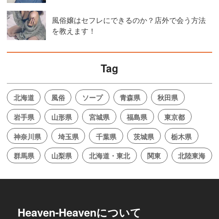
風俗嬢はセフレにできるのか？店外で会う方法
を教えます！
Tag
北海道
風俗
ソープ
青森県
秋田県
岩手県
山形県
宮城県
福島県
東京都
神奈川県
埼玉県
千葉県
茨城県
栃木県
群馬県
山梨県
北海道・東北
関東
北陸東海
Heaven-Heavenについて