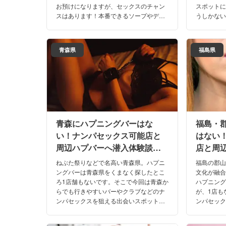
お預けになりますが、セックスのチャン
スポット
スはあります！本番できるソープやデリ
うしかな
ヘルなどで確実にイキましょう！岩手の
のハプニ
おすすめ店を口コミや体験談とお届けし
口コミや
ます！
します。
青森県
福島県
青森にハプニングバーはな
福島・
い！ナンパセックス可能店と
はない
周辺ハプバーへ潜入体験談！
店と周
【2026年】
談！【2
ねぶた祭りなどで名高い青森県。ハプニ
福島の郡
ングバーは青森県をくまなく探したとこ
文化が融
ろ1店舗もないです。そこで今回は青森か
ハプニン
らでも行きやすいバーやクラブなどのナ
が、1店も
ンパセックスを狙える出会いスポットに
ンパセッ
ついて料金システムや口コミ・体験談も
を紹介し
含めてご紹介します。夜遊びの参考にど
談を交え