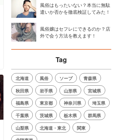
風俗はもったいない？本当に無駄
遣いか否かを徹底検証してみた！
風俗嬢はセフレにできるのか？店
外で会う方法を教えます！
Tag
北海道
風俗
ソープ
青森県
秋田県
岩手県
山形県
宮城県
福島県
東京都
神奈川県
埼玉県
千葉県
茨城県
栃木県
群馬県
山梨県
北海道・東北
関東