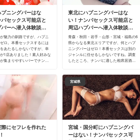
ハプニングバーはな
東北にハプニングバーはな
ンパセックス可能店と
い！ナンパセックス可能店と
プバーへ潜入体験談！
周辺ハプバーへ潜入体験談！
6年】
【2026年】
然が魅力の釧路ですが、ハプニ
青森・秋田・岩手・山形・宮城・福島の6
はゼロ。本番セックスするには
県からなる東北エリアですが、何とハプ
ルをあたるしかないですが、幸
ニングバーはゼロ！本番セックスは別の
が1店ありました！素人好みな
ジャンルに任せるしかないですね。調査
子が集まりやすいバーでナンパ
したところ、ナンパに適した相席居酒
いいですね。釧路でハプニング
屋・バー・ナイトクラブを発見！東北の
わるおすすめ店を体験してきま
ハプニングバーに代わるおすすめ店を大
公開！
宮城県
実際にセフレを作れた
宮城・国分町にハプニングバ
！
ーはない！ナンパセックス可