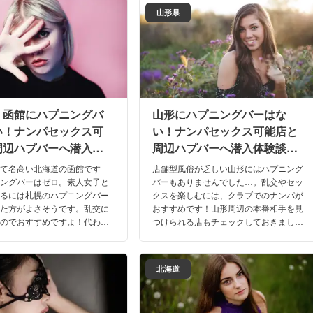
す！
山形県
・函館にハプニングバ
山形にハプニングバーはな
い！ナンパセックス可
い！ナンパセックス可能店と
周辺ハプバーへ潜入体
周辺ハプバーへ潜入体験談！
2026年】
【2026年】
して名高い北海道の函館です
店舗型風俗が乏しい山形にはハプニング
ニングバーはゼロ。素人女子と
バーもありませんでした…。乱交やセッ
するには札幌のハプニングバー
クスを楽しむには、クラブでのナンパが
した方がよさそうです。乱交に
おすすめです！山形周辺の本番相手を見
なのでおすすめですよ！代わり
つけられる店もチェックしておきましょ
本番を期待できる別ジャンル
う。山形および周辺でハプニングバーに
ミや体験談を交えてご紹介して
代わる店を口コミ・体験談とご紹介しま
！
す！
北海道