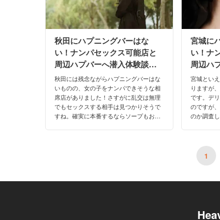
秋田にハプニングバーはな
宮城に
い！ナンパセックス可能店と
い！ナ
周辺ハプバーへ潜入体験談！
周辺ハ
【2026年】
【202
秋田には残念ながらハプニングバーはな
宮城とい
いものの、女の子をナンパできそうな相
りますが
席店がありました！さすがに乱交は無理
です。デ
でもセックスする相手は見つかりそうで
のですが
すね。確実に本番するならソープもおす
のか調査し
すめです。秋田でセックスに期待できる
本番確率
ジャンルを口コミや体験談を交えて紹介
の東京の
します！
ます。
1
Hea