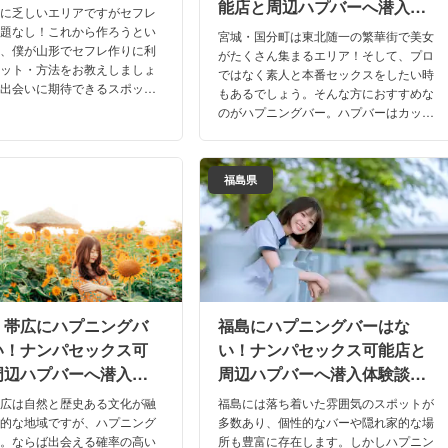
能店と周辺ハプバーへ潜入体
俗に乏しいエリアですがセフレ
験談！【2026年】
問題なし！これから作ろうとい
宮城・国分町は東北随一の繁華街で美女
め、僕が山形でセフレ作りに利
がたくさん集まるエリア！そして、プロ
ポット・方法をお教えしましょ
ではなく素人と本番セックスをしたい時
で出会いに期待できるスポット
もあるでしょう。そんな方におすすめな
を利用した出会い方など、あな
のがハプニングバー。ハプバーはカップ
たりの方法を見つけてみてくだ
ルや素人同士で本番や乱交も楽しめま
す。おすすめ店を口コミや体験談を元に
紹介！
福島県
・帯広にハプニングバ
福島にハプニングバーはな
い！ナンパセックス可
い！ナンパセックス可能店と
周辺ハプバーへ潜入体
周辺ハプバーへ潜入体験談！
2026年】
【2026年】
帯広は自然と歴史ある文化が融
福島には落ち着いた雰囲気のスポットが
力的な地域ですが、ハプニング
多数あり、個性的なバーや隠れ家的な場
ロ。ならば出会える確率の高い
所も豊富に存在します。しかしハプニン