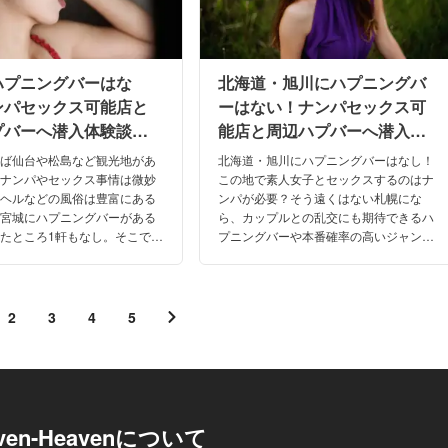
ハプニングバーはな
北海道・旭川にハプニングバ
ンパセックス可能店と
ーはない！ナンパセックス可
プバーへ潜入体験談！
能店と周辺ハプバーへ潜入体
6年】
験談！【2026年】
えば仙台や松島など観光地があ
北海道・旭川にハプニングバーはなし！
、ナンパやセックス事情は微妙
この地で素人女子とセックスするのはナ
リヘルなどの風俗は豊富にある
ンパが必要？そう遠くはない札幌にな
、宮城にハプニングバーがある
ら、カップルとの乱交にも期待できるハ
たところ1軒もなし。そこで、
プニングバーや本番確率の高いジャンル
が高くカップするにもおすすめ
の店もありますよ。旭川周辺のおすすめ
ハプニングバーについて紹介し
店を口コミや体験談と共に紹介していき
ます！
2
3
4
5
ven-Heavenについて