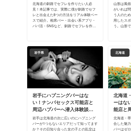
北海道の釧路でセフレを作りたい人必
山形は風
見！本記事では、実際に僕が釧路でセフ
がいれば
レと出会えた8つの方法をリアル体験ベー
う人のた
スで紹介。相席バー・出会い系アプリ・
用したス
パパ活・SNSなど、釧路でセフレを作る
う。山形
ために使えるスポットとコツを徹底解説
やネット
します。コスパ最強の出会い系も紹介し
たにぴっ
ます。
さいね！
岩手県
北海道
岩手にハプニングバーはな
北海道
い！ナンパセックス可能店と
ーはな
周辺ハプバーへ潜入体験談！
能店と
【2026年】
験談！【
岩手は北海道の次に広いのにハプニング
北海道・
バーが1つもないエリアだって知ってます
合した魅
か？その日知り合った女の子との乱交は
バーはゼ