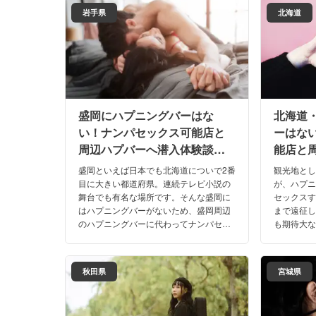
うぞ。
岩手県
北海道
盛岡にハプニングバーはな
北海道
い！ナンパセックス可能店と
ーはな
周辺ハプバーへ潜入体験談！
能店と
【2026年】
験談！【
盛岡といえば日本でも北海道についで2番
観光地と
目に大きい都道府県。連続テレビ小説の
が、ハプ
舞台でも有名な場所です。そんな盛岡に
セックス
はハプニングバーがないため、盛岡周辺
まで遠征
のハプニングバーに代わってナンパセッ
も期待大
クスを狙えるお店を4店舗ご紹介します。
に函館で
盛岡で本番したい人はぜひ参考にどう
を、口コ
ぞ。
いきます
秋田県
宮城県