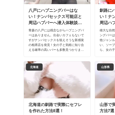
八戸にハプニングバーはな
釧路に
い！ナンパセックス可能店と
い！ナ
周辺ハプバーへ潜入体験談！
周辺ハ
【2026年】
【202
青森の八戸には残念ながらハプニングバ
雄大な自
ーはありません。出会いカフェもないで
ングバー
すがナンパセックスを狙えそうな新感覚
他ジャン
の相席店を発見！女の子と気軽に知り合
い、ソープ
える確率の高いバーも多数見つかりまし
ら、女の
た！八戸でハプニングバーに代わって楽
するのも
しめる店を口コミ・体験談と共に大公開
バーに代
します！
した！
北海道
山形県
北海道の釧路で実際にセフレ
山形で
を作れた方法8選！
方法7選