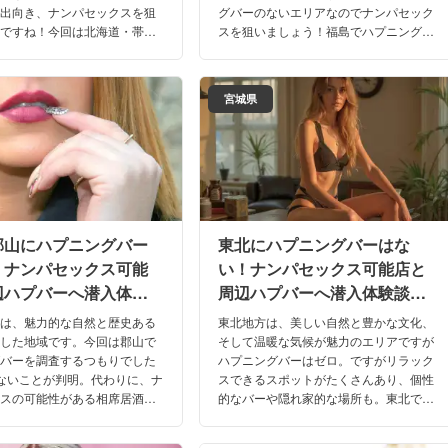
に出向き、ナンパセックスを狙
グバーのないエリアなのでナンパセック
いですね！今回は北海道・帯広
スを狙いましょう！福島でハプニングバ
ングバーに代わるスポットを、
ーに代わって本番確率の高い店を、口コ
体験談と共に詳しくご紹介いた
ミや体験談を交えて詳しくご紹介いたし
ます。
宮城県
郡山にハプニングバー
東北にハプニングバーはな
！ナンパセックス可能
い！ナンパセックス可能店と
辺ハプバーへ潜入体験
周辺ハプバーへ潜入体験談！
026年】
【2026年】
山は、魅力的な自然と歴史ある
東北地方は、美しい自然と豊かな文化、
合した地域です。今回は郡山で
そして温暖な気候が魅力のエリアですが
グバーを調査するつもりでした
ハプニングバーはゼロ。ですがリラック
ないことが判明。代わりに、ナ
スできるスポットがたくさんあり、個性
クスの可能性がある相席居酒屋
的なバーや隠れ家的な場所も。東北で訪
ます！実際の口コミや本番体験
れるべきハプニングバー代替店を、実際
て詳しく解説していきますね。
の口コミや体験談を交えてご紹介しま